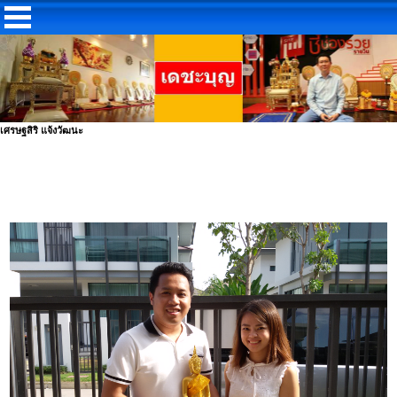
เศรษฐสิริ แจ้งวัฒนะ