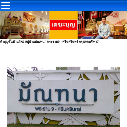
ทำบุญขึ้นบ้านใหม่ หมู่บ้านมัณฑนา พระราม9 - ศรีนครินทร์ กรุงเทพกรีฑา7