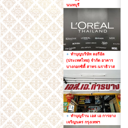
นนทบุรี
ทำบุญบริษัท ลอรีอัล
(ประเทศไทย) จำกัด อาคาร
บางกอกซิตี้ สาทร-นราธิวาส
ทำบุญร้าน เอส เอ การยาง
เจริญนคร กรุงเทพฯ