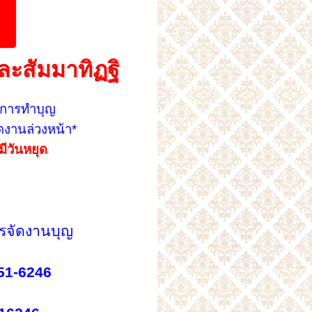
ละสัมมาทิฏฐิ
้การทำบุญ
งานล่วงหน้า*
มีวันหยุด
รจัดงานบุญ
651-6246