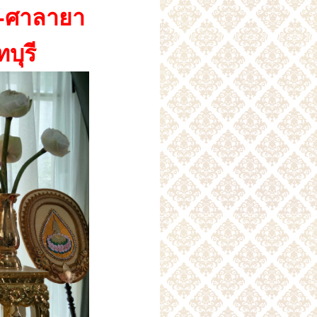
้า-ศาลายา
บุรี