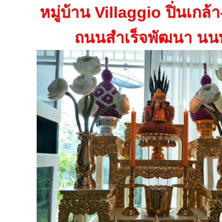
หมู่บ้าน Villaggio ปิ่นเกล
ถนนสำเร็จพัฒนา นนท