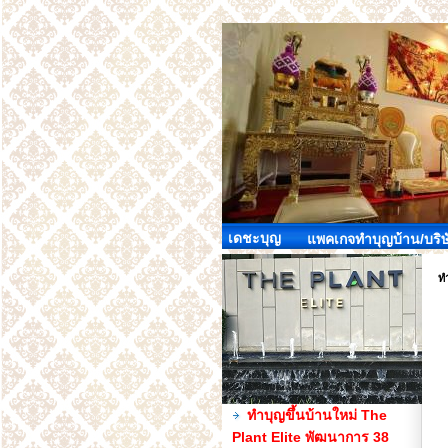
เดชะบุญ
แพคเกจทำบุญบ้าน/บริษ
ทำ
ทำบุญขึ้นบ้านใหม่ The
Plant Elite พัฒนาการ 38