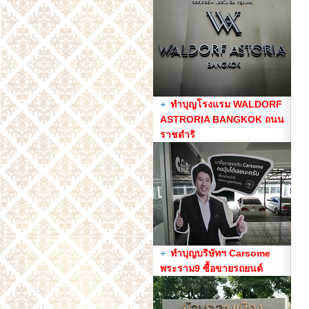
ทำบุญโรงแรม WALDORF
ASTRORIA BANGKOK ถนน
ราชดำริ
ทำบุญบริษัทฯ Carsome
พระราม9 ซื้อขายรถยนต์