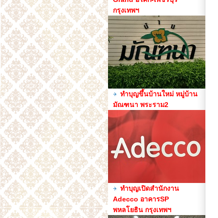
กรุงเทพฯ
ทำบุญขึ้นบ้านใหม่ หมู่บ้าน
มัณฑนา พระราม2
ทำบุญเปิดสำนักงาน
Adecco อาคารSP
พหลโยธิน กรุงเทพฯ