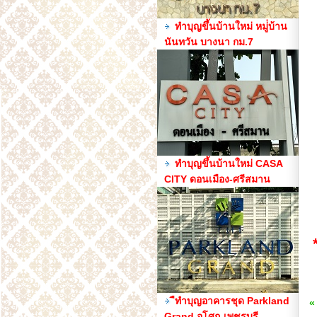
ทำบุญขึ้นบ้านใหม่ หมู่่บ้าน
นันทวัน บางนา กม.7
ทำบุญขึ้นบ้านใหม่ CASA
CITY ดอนเมือง-ศรีสมาน
ืทำบุญอาคารชุด Parkland
«
Grand อโศก-เพชรบุรี