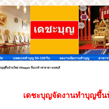
ัท
แพคเกจทำบุญ 50-100วัน
ผลงานจัดงานทำบุญ
อาหารท
บุญขึ้นบ้านใหม่ Villaggio ปิ่นเกล้า-ศาลายา นนทบุรี
เดชะบุญจัดงานทำบุญขึ้น