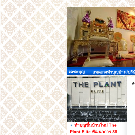
เดชะบุญ
แพคเกจทำบุญบ้าน/บริษ
ทำ
ทำบุญขึ้นบ้านใหม่ The
Plant Elite พัฒนาการ 38