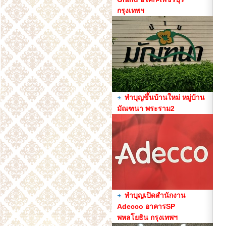
กรุงเทพฯ
ทำบุญขึ้นบ้านใหม่ หมู่บ้าน
มัณฑนา พระราม2
ทำบุญเปิดสำนักงาน
Adecco อาคารSP
พหลโยธิน กรุงเทพฯ