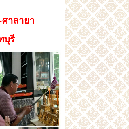
้า-ศาลายา
บุรี