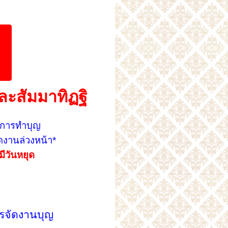
ละสัมมาทิฏฐิ
้การทำบุญ
งานล่วงหน้า*
มีวันหยุด
รจัดงานบุญ