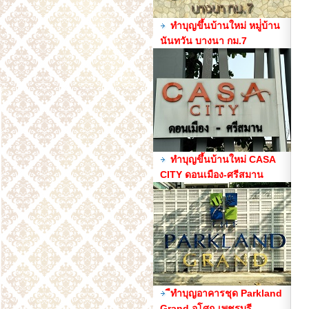
ทำบุญขึ้นบ้านใหม่ หมู่่บ้าน
นันทวัน บางนา กม.7
ทำบุญขึ้นบ้านใหม่ CASA
CITY ดอนเมือง-ศรีสมาน
ืทำบุญอาคารชุด Parkland
Grand อโศก-เพชรบุรี