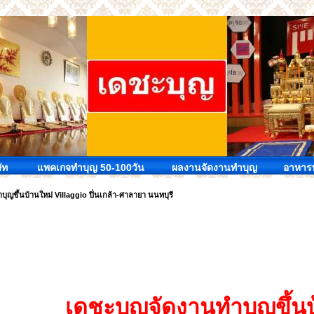
ัท
แพคเกจทำบุญ 50-100วัน
ผลงานจัดงานทำบุญ
อาหารท
บุญขึ้นบ้านใหม่ Villaggio ปิ่นเกล้า-ศาลายา นนทบุรี
เดชะบุญจัดงานทำบุญขึ้นบ