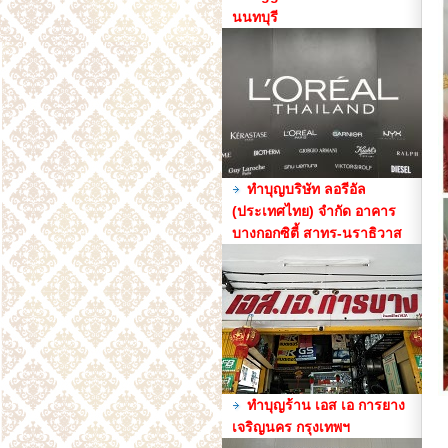
นนทบุรี
ทำบุญบริษัท ลอรีอัล
(ประเทศไทย) จำกัด อาคาร
บางกอกซิตี้ สาทร-นราธิวาส
ทำบุญร้าน เอส เอ การยาง
เจริญนคร กรุงเทพฯ