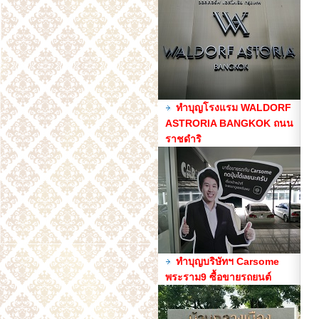
ทำบุญโรงแรม WALDORF
ASTRORIA BANGKOK ถนน
ราชดำริ
ทำบุญบริษัทฯ Carsome
พระราม9 ซื้อขายรถยนต์